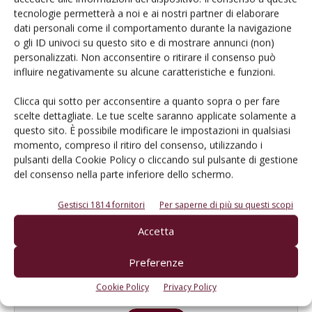
tecnologie permetterà a noi e ai nostri partner di elaborare
dati personali come il comportamento durante la navigazione
1
2
3
o gli ID univoci su questo sito e di mostrare annunci (non)
personalizzati. Non acconsentire o ritirare il consenso può
influire negativamente su alcune caratteristiche e funzioni.
E-magazine
Clicca qui sotto per acconsentire a quanto sopra o per fare
scelte dettagliate. Le tue scelte saranno applicate solamente a
Tecniche, prodotti e servizi dalle aziende
questo sito. È possibile modificare le impostazioni in qualsiasi
momento, compreso il ritiro del consenso, utilizzando i
pulsanti della Cookie Policy o cliccando sul pulsante di gestione
del consenso nella parte inferiore dello schermo.
Gestisci 1814 fornitori
Per saperne di più su questi scopi
Accetta
Catalogo Aziende e Prodotti
Preferenze
Un modo semplice per cercare un'azienda o un
Cookie Policy
Privacy Policy
prodotto!