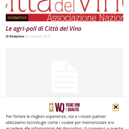
NORMATIVA
Le agri-poll di Città del Vino
Di
Redazione
22 Gennaio 2013
ATTUALITÀ
Nasce la Wine Card Campania.
Per fornire le migliori esperienze, noi e i nostri partner
Di
Redazione
7 Gennaio 2013
utilizziamo tecnologie come i cookie per memorizzare e/o
accedere alle informazioni del dispositivo. Il consenso a queste