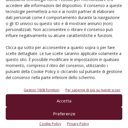
accedere alle informazioni del dispositivo. Il consenso a queste
tecnologie permetterà a noi e ai nostri partner di elaborare
Rimani aggiornato sul mondo
dati personali come il comportamento durante la navigazione
o gli ID univoci su questo sito e di mostrare annunci (non)
dell’agricoltura
personalizzati. Non acconsentire o ritirare il consenso può
influire negativamente su alcune caratteristiche e funzioni.
Iscriviti alle nostre newsletter
Clicca qui sotto per acconsentire a quanto sopra o per fare
scelte dettagliate. Le tue scelte saranno applicate solamente a
questo sito. È possibile modificare le impostazioni in qualsiasi
momento, compreso il ritiro del consenso, utilizzando i
pulsanti della Cookie Policy o cliccando sul pulsante di gestione
del consenso nella parte inferiore dello schermo.
Gestisci 1808 fornitori
Per saperne di più su questi scopi
Accetta
Preferenze
Cookie Policy
Privacy Policy