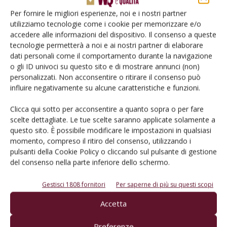
Per fornire le migliori esperienze, noi e i nostri partner
utilizziamo tecnologie come i cookie per memorizzare e/o
accedere alle informazioni del dispositivo. Il consenso a queste
tecnologie permetterà a noi e ai nostri partner di elaborare
dati personali come il comportamento durante la navigazione
o gli ID univoci su questo sito e di mostrare annunci (non)
personalizzati. Non acconsentire o ritirare il consenso può
Rimani aggiornato sul mondo
influire negativamente su alcune caratteristiche e funzioni.
dell’agricoltura
Clicca qui sotto per acconsentire a quanto sopra o per fare
scelte dettagliate. Le tue scelte saranno applicate solamente a
questo sito. È possibile modificare le impostazioni in qualsiasi
Iscriviti alle nostre newsletter
momento, compreso il ritiro del consenso, utilizzando i
pulsanti della Cookie Policy o cliccando sul pulsante di gestione
del consenso nella parte inferiore dello schermo.
Gestisci 1808 fornitori
Per saperne di più su questi scopi
Accetta
Preferenze