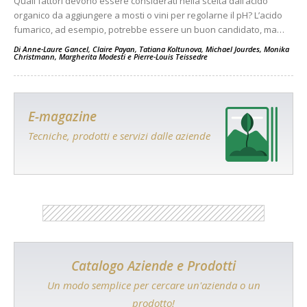
Quali fattori devono essere considerati nella scelta dall’acido
organico da aggiungere a mosti o vini per regolarne il pH? L’acido
fumarico, ad esempio, potrebbe essere un buon candidato, ma…
Di
Anne-Laure Gancel
,
Claire Payan
,
Tatiana Koltunova
,
Michael Jourdes
,
Monika
Christmann
,
Margherita Modesti
e
Pierre-Louis Teissedre
E-magazine
Tecniche, prodotti e servizi dalle aziende
Catalogo Aziende e Prodotti
Un modo semplice per cercare un'azienda o un
prodotto!