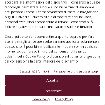
accedere alle informazioni del dispositivo. Il consenso a queste
tecnologie permetterà a noi e ai nostri partner di elaborare
Rimani aggiornato sul mondo
dati personali come il comportamento durante la navigazione
o gli ID univoci su questo sito e di mostrare annunci (non)
dell’agricoltura
personalizzati. Non acconsentire o ritirare il consenso può
influire negativamente su alcune caratteristiche e funzioni.
Iscriviti alle nostre newsletter
Clicca qui sotto per acconsentire a quanto sopra o per fare
scelte dettagliate. Le tue scelte saranno applicate solamente a
questo sito. È possibile modificare le impostazioni in qualsiasi
momento, compreso il ritiro del consenso, utilizzando i
pulsanti della Cookie Policy o cliccando sul pulsante di gestione
del consenso nella parte inferiore dello schermo.
Gestisci 1808 fornitori
Per saperne di più su questi scopi
Accetta
Preferenze
Cookie Policy
Privacy Policy