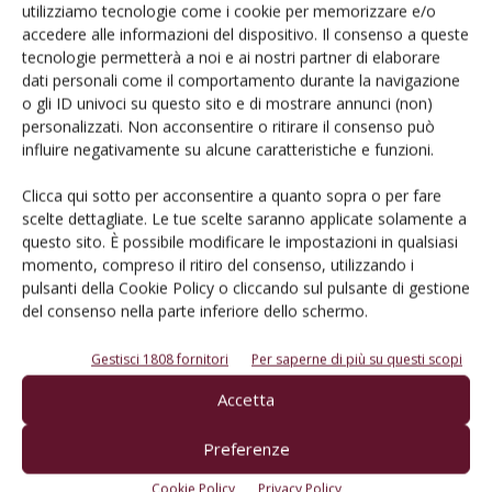
utilizziamo tecnologie come i cookie per memorizzare e/o
Un modo semplice per cercare un'azienda o un
accedere alle informazioni del dispositivo. Il consenso a queste
prodotto!
tecnologie permetterà a noi e ai nostri partner di elaborare
dati personali come il comportamento durante la navigazione
Cerca adesso
o gli ID univoci su questo sito e di mostrare annunci (non)
personalizzati. Non acconsentire o ritirare il consenso può
influire negativamente su alcune caratteristiche e funzioni.
Clicca qui sotto per acconsentire a quanto sopra o per fare
L'Esperto risponde
scelte dettagliate. Le tue scelte saranno applicate solamente a
questo sito. È possibile modificare le impostazioni in qualsiasi
I consigli di Terra e Vita agli agricoltori
momento, compreso il ritiro del consenso, utilizzando i
pulsanti della Cookie Policy o cliccando sul pulsante di gestione
Cerca adesso
del consenso nella parte inferiore dello schermo.
Gestisci 1808 fornitori
Per saperne di più su questi scopi
Accetta
Preferenze
Cookie Policy
Privacy Policy