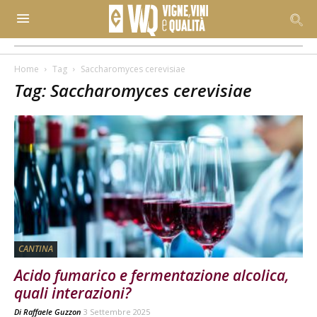
Home
Tag
Saccharomyces cerevisiae
Tag: Saccharomyces cerevisiae
CANTINA
Acido fumarico e fermentazione alcolica,
quali interazioni?
Di
Raffaele Guzzon
3 Settembre 2025