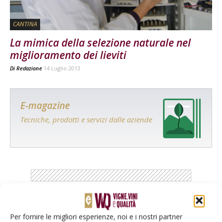
CANTINA
La mimica della selezione naturale nel
miglioramento dei lieviti
Di
Redazione
14 Luglio 2013
E-magazine
Tecniche, prodotti e servizi dalle aziende
Catalogo Aziende e Prodotti
Per fornire le migliori esperienze, noi e i nostri partner