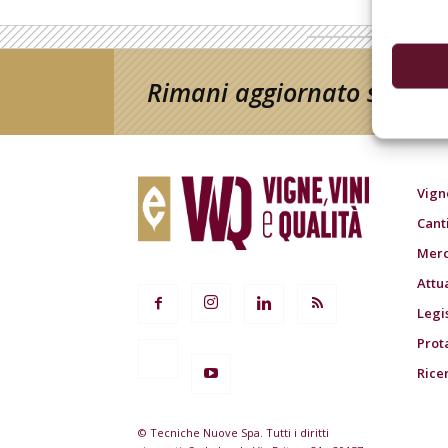
Rimani aggiornato sul mon
Vign
Cant
Merc
Attu
Legi
Prot
Rice
© Tecniche Nuove Spa. Tutti i diritti