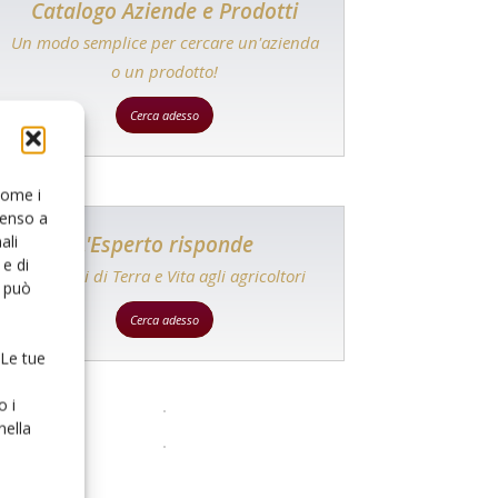
Catalogo Aziende e Prodotti
Un modo semplice per cercare un'azienda
o un prodotto!
Cerca adesso
 come i
senso a
L'Esperto risponde
ali
e di
I consigli di Terra e Vita agli agricoltori
o può
Cerca adesso
 Le tue
o i
nella