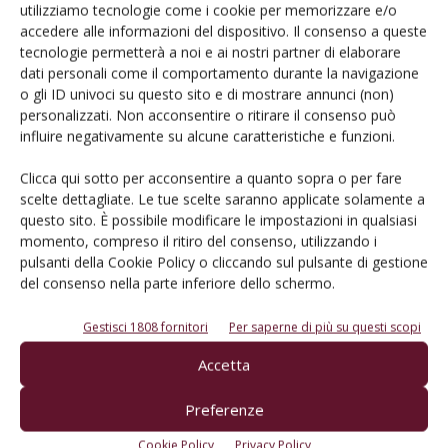
utilizziamo tecnologie come i cookie per memorizzare e/o
accedere alle informazioni del dispositivo. Il consenso a queste
tecnologie permetterà a noi e ai nostri partner di elaborare
dati personali come il comportamento durante la navigazione
MERCATO
o gli ID univoci su questo sito e di mostrare annunci (non)
Vinicola Serena alla conquista della
personalizzati. Non acconsentire o ritirare il consenso può
Polonia
influire negativamente su alcune caratteristiche e funzioni.
Di
Redazione
21 Febbraio 2013
Clicca qui sotto per acconsentire a quanto sopra o per fare
scelte dettagliate. Le tue scelte saranno applicate solamente a
questo sito. È possibile modificare le impostazioni in qualsiasi
momento, compreso il ritiro del consenso, utilizzando i
pulsanti della Cookie Policy o cliccando sul pulsante di gestione
del consenso nella parte inferiore dello schermo.
Gestisci 1808 fornitori
Per saperne di più su questi scopi
Accetta
MERCATO
Preferenze
Cresce l'export dei vini toscani verso la
Cookie Policy
Privacy Policy